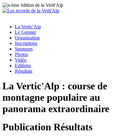
La Vertic'Alp
Le Grenier
Organisation
Inscriptions
Sponsors
Photos
Vidéo
Editions
Résultats
La Vertic'Alp : course de
montagne populaire au
panorama extraordinaire
Publication Résultats