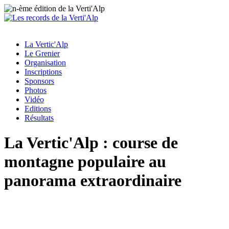
La Vertic'Alp
Le Grenier
Organisation
Inscriptions
Sponsors
Photos
Vidéo
Editions
Résultats
La Vertic'Alp : course de
montagne populaire au
panorama extraordinaire